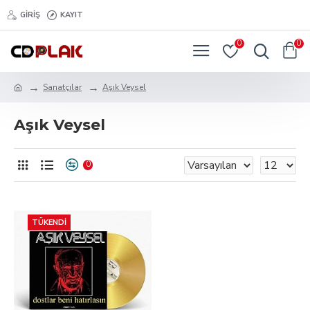
GIRIŞ
KAYIT
0
0
Sanatçılar
Aşık Veysel
Aşık Veysel
0
TÜKENDI