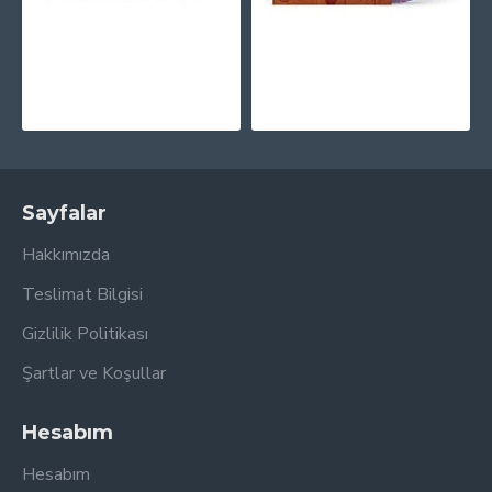
Kendrick Lamar - Good Kid, M.A.A.d City (10th Anniversary Edition) Plak 2 LP
MF Doom - MM..Food (Purple, Pink & Blue - 20th Anniversary) Plak 2 LP
2.565,00TL
3.295,00TL
Sayfalar
Hakkımızda
Teslimat Bilgisi
Gizlilik Politikası
Şartlar ve Koşullar
Hesabım
Hesabım