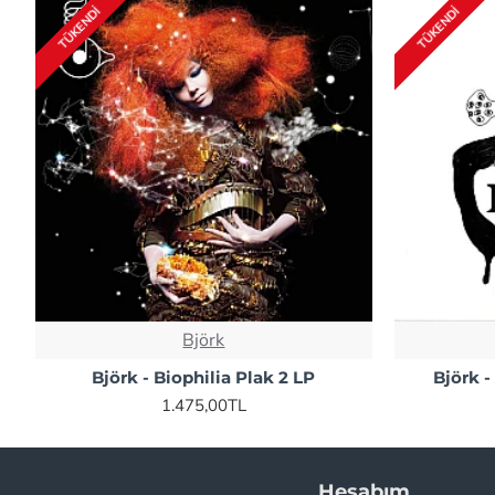
TÜKENDI
TÜKENDI
Björk
Björk - Biophilia Plak 2 LP
Björk -
1.475,00TL
Sayfalar
Hesabım