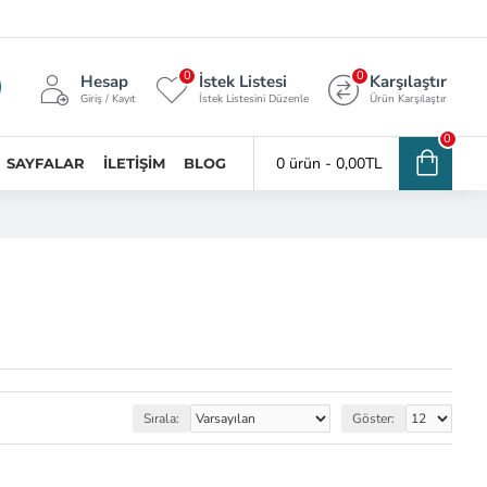
0
0
Hesap
İstek Listesi
Karşılaştır
Giriş / Kayıt
İstek Listesini Düzenle
Ürün Karşılaştır
0
0 ürün - 0,00TL
SAYFALAR
İLETIŞIM
BLOG
Sırala:
Göster: