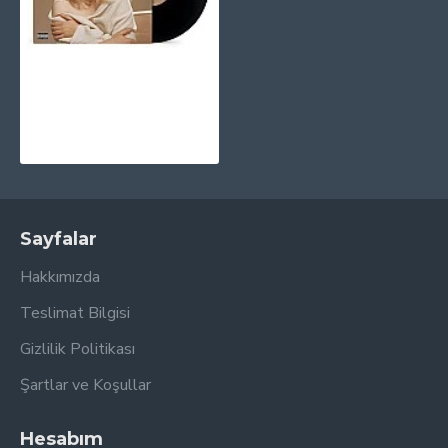
Billie Eilish - Happier Than Ever Plak 2 LP
2.570,00TL
Sayfalar
Hakkımızda
Teslimat Bilgisi
Gizlilik Politikası
Şartlar ve Koşullar
Hesabım