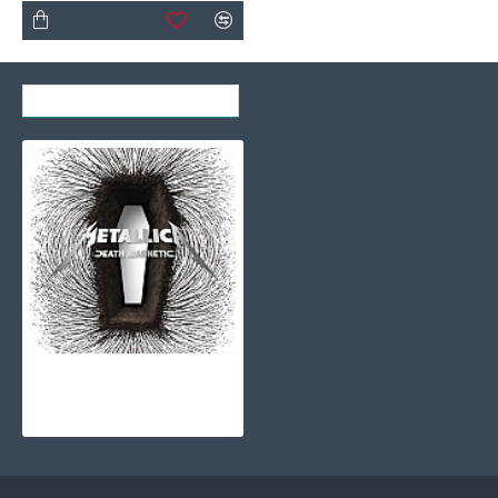
SON GÖRÜNTÜLENENLER
Metallica - Death Magnetic CD
1.030,00TL