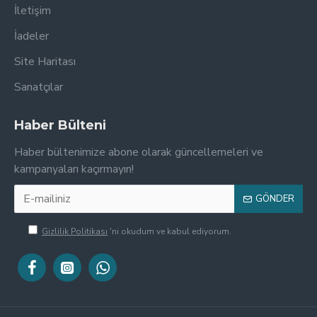
İletişim
İadeler
Site Haritası
Sanatçılar
Haber Bülteni
Haber bültenimize abone olarak güncellemeleri ve
kampanyaları kaçırmayın!
GÖNDER
Gizlilik Politikası
'ni okudum ve kabul ediyorum.