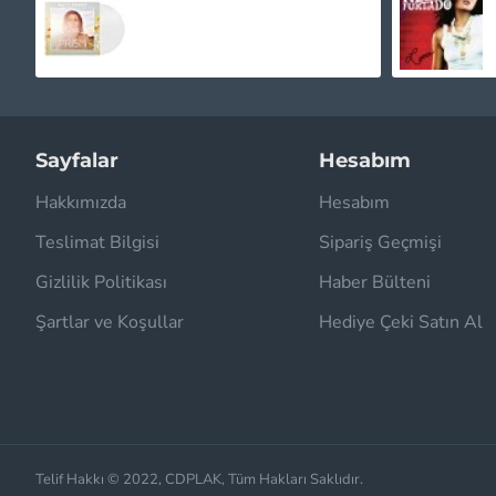
1.750,00TL
Sayfalar
Hesabım
Hakkımızda
Hesabım
Teslimat Bilgisi
Sipariş Geçmişi
Gizlilik Politikası
Haber Bülteni
Şartlar ve Koşullar
Hediye Çeki Satın Al
Telif Hakkı © 2022, CDPLAK, Tüm Hakları Saklıdır.