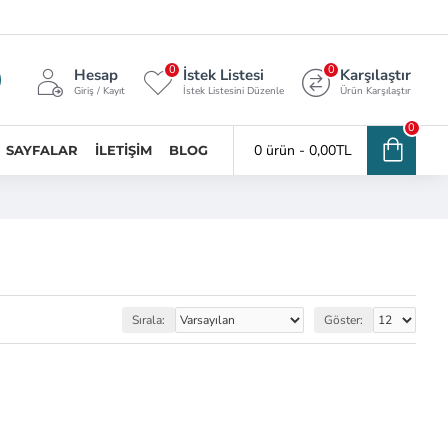
0
0
Hesap
İstek Listesi
Karşılaştır
Giriş / Kayıt
İstek Listesini Düzenle
Ürün Karşılaştır
0
0 ürün - 0,00TL
SAYFALAR
İLETIŞIM
BLOG
Sırala:
Göster: