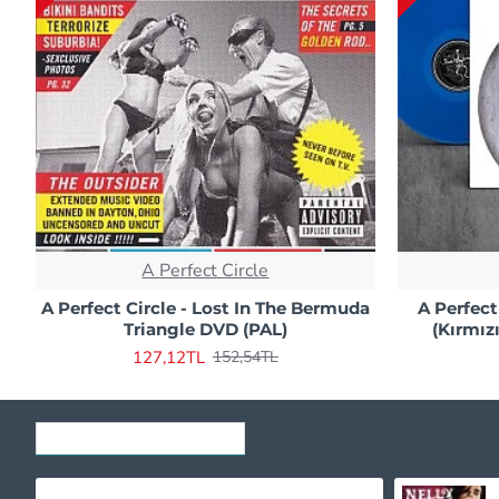
A Perfect Circle
A Perfect Circle - Lost In The Bermuda
A Perfect
Triangle DVD (PAL)
(Kırmız
127,12TL
152,54TL
SON GÖRÜNTÜLENENLER
Katy Perry - Prism (Clear) Plak 2 LP