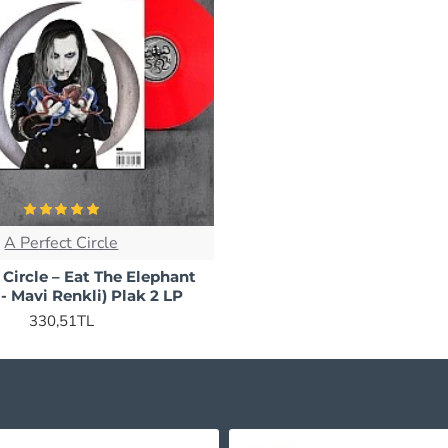
A Perfect Circle
 Circle ‎– Eat The Elephant
ı- Mavi Renkli) Plak 2 LP
330,51TL
Nelly Furtado - Loose Plak 2 LP