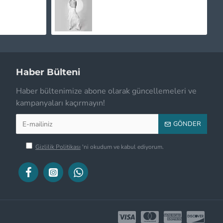
1.435,00TL
Haber Bülteni
Haber bültenimize abone olarak güncellemeleri ve
kampanyaları kaçırmayın!
GÖNDER
Gizlilik Politikası
'ni okudum ve kabul ediyorum.