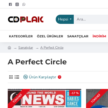
Hepsi
KATEGORILER
ÖZEL ÜRÜNLER
SANATÇILAR
İNDIRIM
Sanatçılar
A Perfect Circle
A Perfect Circle
Ürün Karşılaştır
0
-17 %
TÜKENDI
TÜKENDI