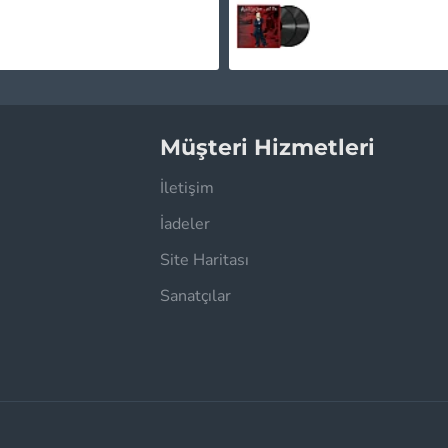
2.495,00TL
775,00TL
2.595,00TL
Müşteri Hizmetleri
İletişim
İadeler
Site Haritası
Sanatçılar