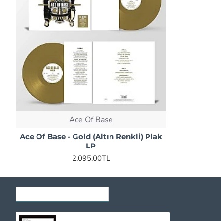
Ace Of Base
Ace Of Base - Gold (Altın Renkli) Plak
LP
2.095,00TL
SON GÖRÜNTÜLENENLER
Pink Floyd - The Later Years 1987-2019 Plak 2 LP