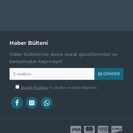
Haber Bülteni
Haber bültenimize abone olarak güncellemeleri ve
kampanyaları kaçırmayın!
GÖNDER
Gizlilik Politikası
'ni okudum ve kabul ediyorum.