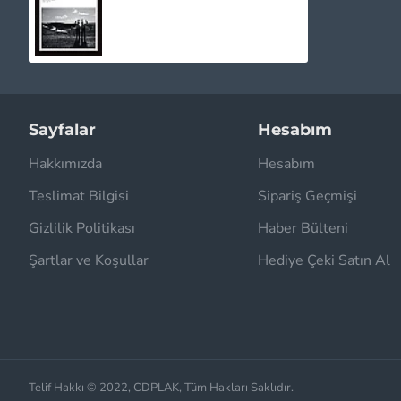
3.215,00TL
Sayfalar
Hesabım
Hakkımızda
Hesabım
Teslimat Bilgisi
Sipariş Geçmişi
Gizlilik Politikası
Haber Bülteni
Şartlar ve Koşullar
Hediye Çeki Satın Al
Telif Hakkı © 2022, CDPLAK, Tüm Hakları Saklıdır.