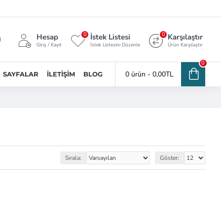
0
0
Hesap
İstek Listesi
Karşılaştır
Giriş / Kayıt
İstek Listesini Düzenle
Ürün Karşılaştır
0
0 ürün - 0,00TL
SAYFALAR
İLETIŞIM
BLOG
Sırala:
Göster: