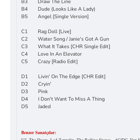
B3 Draw The Line
B4 Dude (Looks Like A Lady)
B5 Angel [Single Version]
C1 Rag Doll [Live]
C2 Water Song / Janie's Got A Gun
C3 What It Takes [CHR Single Edit]
C4 Love In An Elevator
C5 Crazy [Radio Edit]
D1 Livin' On The Edge [CHR Edit]
D2 Cryin'
D3 Pink
D4 I Don't Want To Miss A Thing
D5 Jaded
Benzer Sanatçılar:
U2, The Doors, Led Zeppelin, The Rolling Stones, AC/DC, Van 