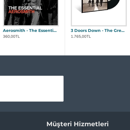
Aerosmith - The Essential Aerosmith 2 CD
Aerosmith - Get A Grip Plak 2 LP
3 Doors Down - The Greatest Hits Plak LP
360,00TL
1.620,00TL
3
1.765,00TL
Andrea Bocelli - Amore Plak 2 LP
2.565,00TL
Müşteri Hizmetleri