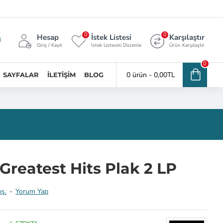
0
0
Hesap
İstek Listesi
Karşılaştır
Giriş / Kayıt
İstek Listesini Düzenle
Ürün Karşılaştır
0
0 ürün - 0,00TL
SAYFALAR
İLETIŞIM
BLOG
Greatest Hits Plak 2 LP
ış.
-
Yorum Yap