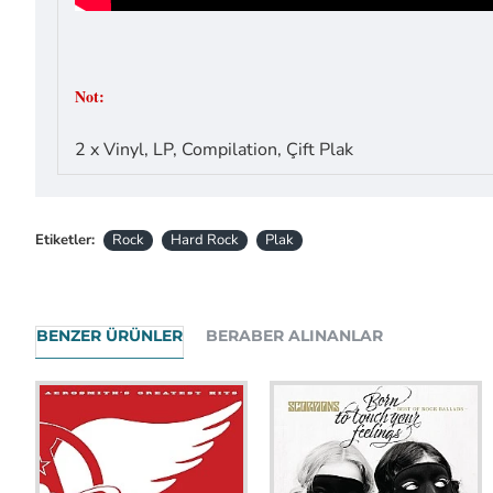
Not:
2 x Vinyl, LP, Compilation, Çift Plak
Etiketler:
Rock
Hard Rock
Plak
BENZER ÜRÜNLER
BERABER ALINANLAR