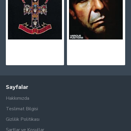
Guns N' Roses - Appetite For Destruction Plak LP
Leonard Cohen - Various Positions Plak LP
1.925,00TL
1.675,00TL
Sayfalar
Hakkımızda
Teslimat Bilgisi
Gizlilik Politikası
Şartlar ve Koşullar