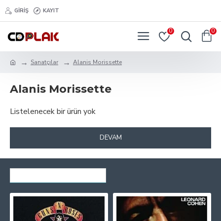
GIRIŞ
KAYIT
0
0
Sanatçılar
Alanis Morissette
Alanis Morissette
Listelenecek bir ürün yok
DEVAM
SON GÖRÜNTÜLENENLER