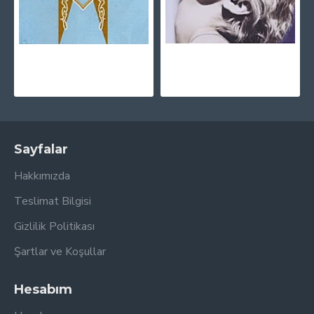
Madonna - The Immaculate Collection CD
Madonna - True Blue CD
720,00TL
720,00TL
Sayfalar
Hakkımızda
Teslimat Bilgisi
Gizlilik Politikası
Şartlar ve Koşullar
Hesabım