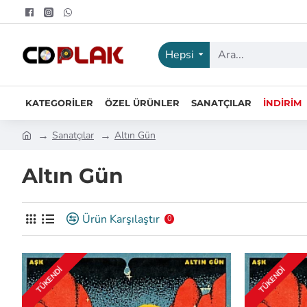
Hepsi
KATEGORILER
ÖZEL ÜRÜNLER
SANATÇILAR
İNDIRIM
Sanatçılar
Altın Gün
Altın Gün
Ürün Karşılaştır
0
TÜKENDI
TÜKENDI