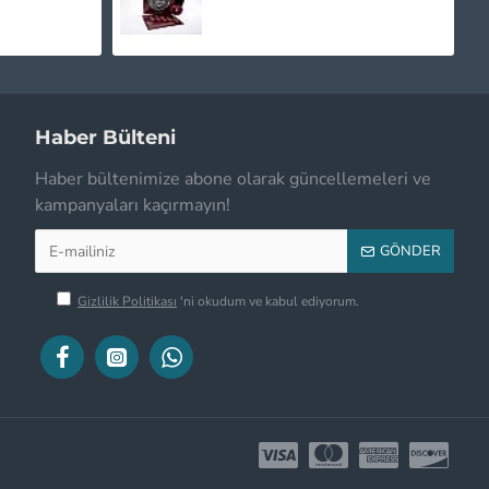
Haber Bülteni
Haber bültenimize abone olarak güncellemeleri ve
kampanyaları kaçırmayın!
GÖNDER
Gizlilik Politikası
'ni okudum ve kabul ediyorum.