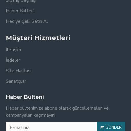
Sipariş Geçmişi
Haber Bülteni
Hediye Çeki Satın Al
Müşteri Hizmetleri
İletişim
İadeler
Site Haritası
Sanatçılar
Haber Bülteni
Haber bültenimize abone olarak güncellemeleri ve
kampanyaları kaçırmayın!
GÖNDER