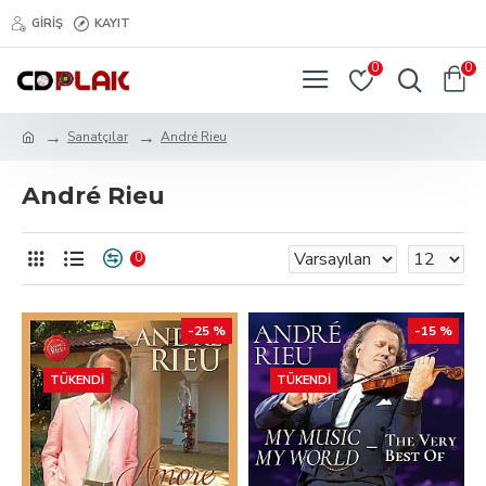
GIRIŞ
KAYIT
0
0
Sanatçılar
André Rieu
André Rieu
0
-25 %
-15 %
TÜKENDI
TÜKENDI