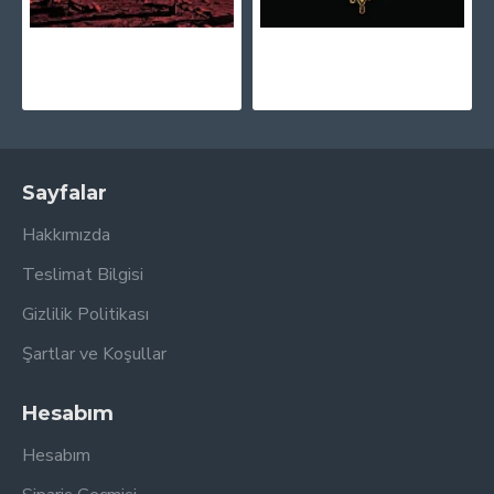
Muse - Origin Of Symmetry (XX Anniversary RemiXX) Plak 2 LP
Bon Jovi - Greatest Hits Plak 2 LP
2.095,00TL
2.565,00TL
Sayfalar
Hakkımızda
Teslimat Bilgisi
Gizlilik Politikası
Şartlar ve Koşullar
Hesabım
Hesabım