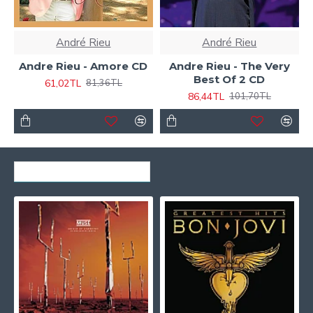
André Rieu
André Rieu
Andre Rieu - Amore CD
Andre Rieu - The Very
Best Of 2 CD
61,02TL
81,36TL
86,44TL
101,70TL
SON GÖRÜNTÜLENENLER