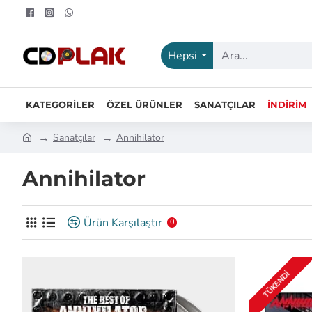
Hepsi
KATEGORILER
ÖZEL ÜRÜNLER
SANATÇILAR
İNDIRIM
Sanatçılar
Annihilator
Annihilator
Ürün Karşılaştır
0
TÜKENDI