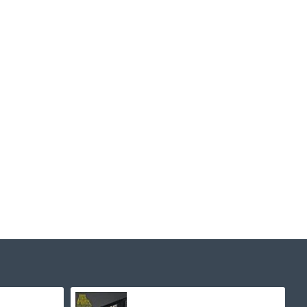
Whitney Houston - The Bodyguard Soundtrack Kırmızı Renkli Plak LP
Arctic Monkeys - Favourite Worst Nightmare Plak LP