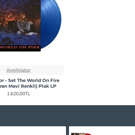
Annihilator
or - Set The World On Fire
ran Mavi Renkli) Plak LP
1.620,00TL
Tribulation - Where The Gloom Becomes Sound Plak LP