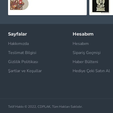
1.020,00TL
Sayfalar
Hesabım
Hakkımızda
Hesabım
Teslimat Bilgisi
Sipariş Geçmişi
Gizlilik Politikası
Haber Bülteni
Şartlar ve Koşullar
Hediye Çeki Satın Al
Telif Hakkı © 2022, CDPLAK, Tüm Hakları Saklıdır.