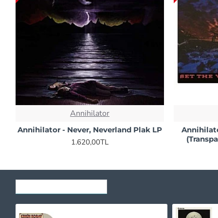
Annihilator
Annihilator - Never, Neverland Plak LP
Annihilat
(Transpa
1.620,00TL
SON GÖRÜNTÜLENENLER
Erkin Koray ‎- Gönül Salıncağı (Krem Renkli) Plak LP