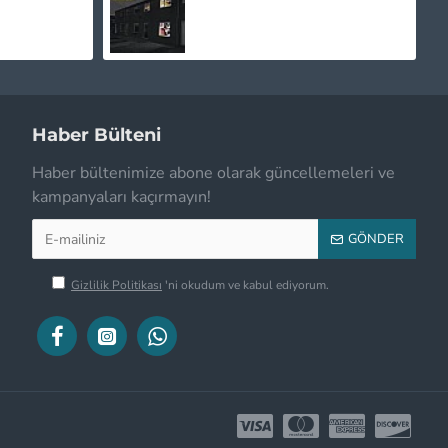
2.250,00TL
Haber Bülteni
Haber bültenimize abone olarak güncellemeleri ve
kampanyaları kaçırmayın!
GÖNDER
Gizlilik Politikası
'ni okudum ve kabul ediyorum.