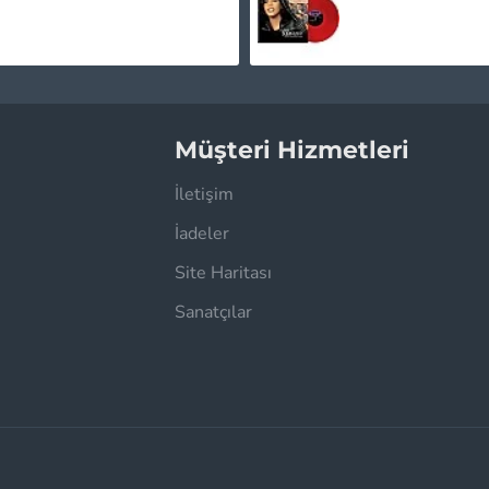
1.450,00TL
1.745,00TL
Müşteri Hizmetleri
İletişim
İadeler
Site Haritası
Sanatçılar