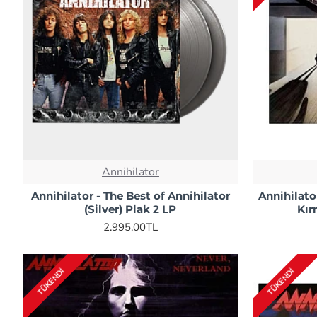
Annihilator
Annihilator - The Best of Annihilator
Annihilator
(Silver) Plak 2 LP
Kır
2.995,00TL
TÜKENDI
TÜKENDI