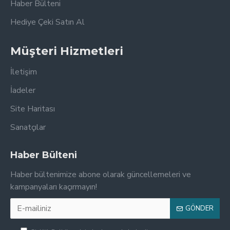
Haber Bülteni
Hediye Çeki Satın Al
Müşteri Hizmetleri
İletişim
İadeler
Site Haritası
Sanatçılar
Haber Bülteni
Haber bültenimize abone olarak güncellemeleri ve
kampanyaları kaçırmayın!
GÖNDER