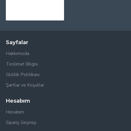
Yuja Wang - The Berlin Recital CD
1.030,00TL
Sayfalar
Hakkımızda
Teslimat Bilgisi
Gizlilik Politikası
Şartlar ve Koşullar
Hesabım
Hesabım
Sipariş Geçmişi