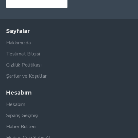
Sayfalar
Hakkımızda
Teslimat Bilgisi
Gizlilik Politikası
Şartlar ve Koşullar
Hesabım
Hesabım
Sipariş Geçmişi
Haber Bülteni
Hediye Çeki Satın Al