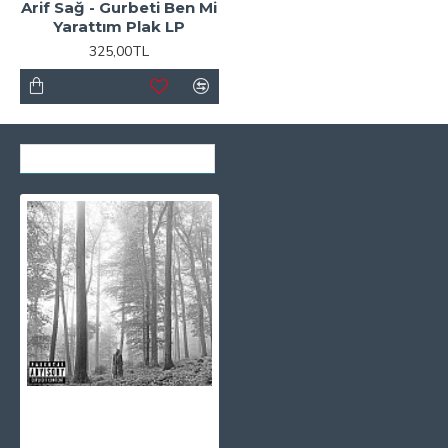
Arif Sağ - Gurbeti Ben Mi
Yarattım Plak LP
325,00TL
SON GÖRÜNTÜLENENLER
Taylor Swift - Folklore CD
1.090,00TL