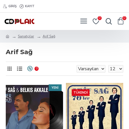
GIRIŞ
KAYIT
0
0
Sanatçılar
Arif Sağ
Arif Sağ
0
YENI
TÜKENDI