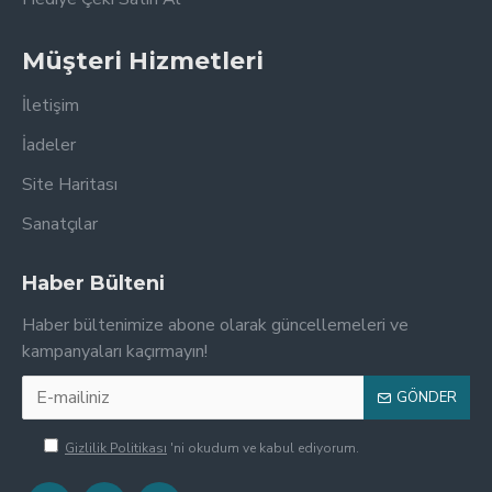
Müşteri Hizmetleri
İletişim
İadeler
Site Haritası
Sanatçılar
Haber Bülteni
Haber bültenimize abone olarak güncellemeleri ve
kampanyaları kaçırmayın!
GÖNDER
Gizlilik Politikası
'ni okudum ve kabul ediyorum.