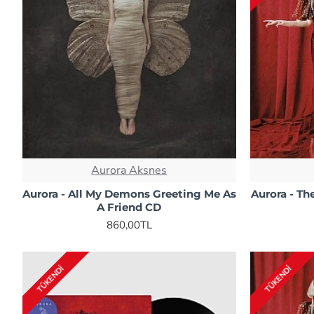
Aurora Aksnes
Aurora - All My Demons Greeting Me As
Aurora - T
A Friend CD
860,00TL
TÜKENDI
TÜKENDI