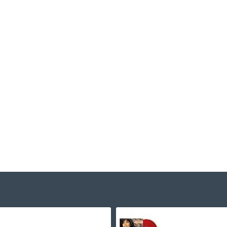
Tribulation - Where The Gloom Becomes Sound Plak LP
1.450,00TL
1.745,00TL