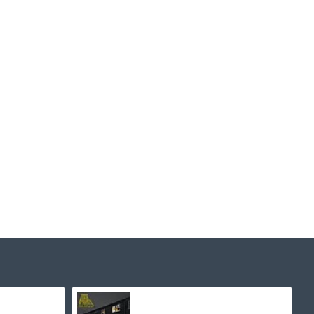
Whitney Houston - The Bodyguard Soundtrack Kırmızı Renkli Plak LP
Arctic Monkeys - Favourite Worst Nightmare Plak LP
2.250,00TL