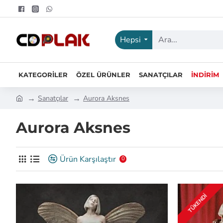
Hepsi
KATEGORILER
ÖZEL ÜRÜNLER
SANATÇILAR
İNDIRIM
Sanatçılar
Aurora Aksnes
Aurora Aksnes
Ürün Karşılaştır
0
TÜKENDI