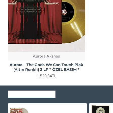
Aurora Aksnes
Aurora – The Gods We Can Touch Plak
(Altın Renkli) 2 LP * ÖZEL BASIM *
1.520,34TL
SON GÖRÜNTÜLENENLER
Erkin Koray ‎- Gönül Salıncağı (Krem Renkli) Plak LP
1.020,00TL