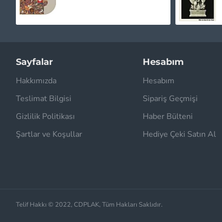
Sayfalar
Hesabım
Hakkımızda
Hesabım
Teslimat Bilgisi
Sipariş Geçmişi
Gizlilik Politikası
Haber Bülteni
Şartlar ve Koşullar
Hediye Çeki Satın Al
Telif Hakkı © 2022, CDPLAK, Tüm Hakları Saklıdır.