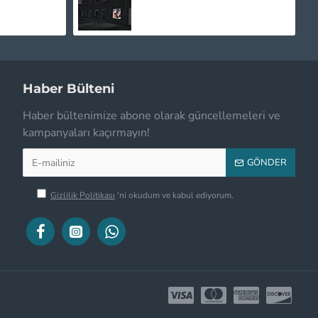
Haber Bülteni
Haber bültenimize abone olarak güncellemeleri ve
kampanyaları kaçırmayın!
GÖNDER
Gizlilik Politikası
'ni okudum ve kabul ediyorum.