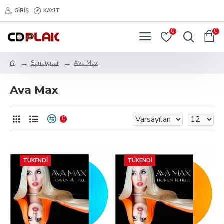
GIRIŞ
KAYIT
0
0
Sanatçılar
Ava Max
Ava Max
0
TÜKENDI
TÜKENDI