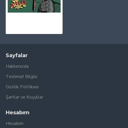
MF Doom - Operation: Doomsday Plak 2 LP
3.395,00TL
Sayfalar
Hakkımızda
Teslimat Bilgisi
Gizlilik Politikası
Şartlar ve Koşullar
Hesabım
Hesabım