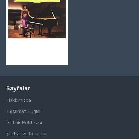
Yuja Wang - The Berlin Recital CD
1.030,00TL
Sayfalar
Hakkımızda
Teslimat Bilgisi
Gizlilik Politikası
Şartlar ve Koşullar