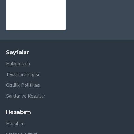
MF Doom - MM..Food (Purple, Pink & Blue - 20th Anniversary) Plak 2 LP
3.295,00TL
Sayfalar
Hakkımızda
Teslimat Bilgisi
Gizlilik Politikası
Şartlar ve Koşullar
Hesabım
Hesabım