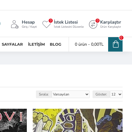
0
0
Hesap
İstek Listesi
Karşılaştır
Giriş / Kayıt
İstek Listesini Düzenle
Ürün Karşılaştır
0
0 ürün - 0,00TL
SAYFALAR
İLETIŞIM
BLOG
Sırala:
Göster: