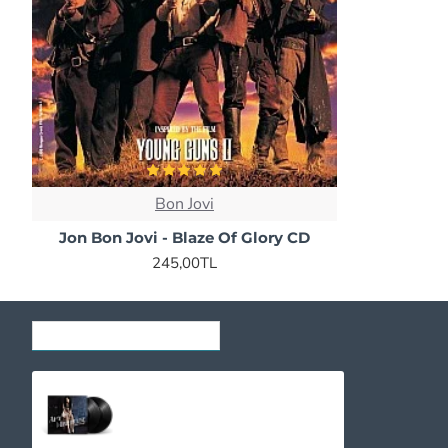
Bon Jovi
Jon Bon Jovi - Blaze Of Glory CD
245,00TL
SON GÖRÜNTÜLENENLER
Amy Winehouse - Back to Black (Deluxe) Plak 2 LP
2.895,00TL