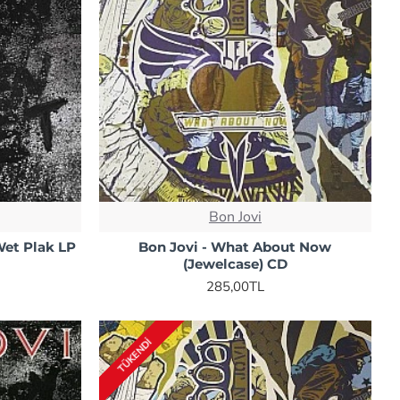
Bon Jovi
Wet Plak LP
Bon Jovi - What About Now
(Jewelcase) CD
285,00TL
TÜKENDI