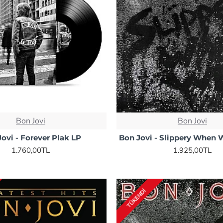
Bon Jovi
Bon Jovi
ovi - Forever Plak LP
Bon Jovi - Slippery When 
1.760,00TL
1.925,00TL
TÜKENDI