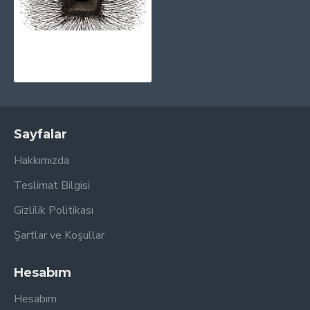
Metallica - Death Magnetic CD
1.030,00TL
Sayfalar
Hakkımızda
Teslimat Bilgisi
Gizlilik Politikası
Şartlar ve Koşullar
Hesabım
Hesabım