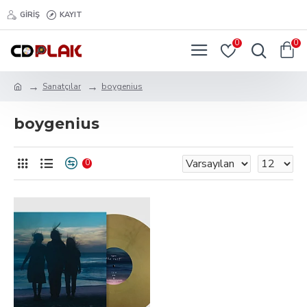
GIRIŞ
KAYIT
0
0
Sanatçılar
boygenius
boygenius
0