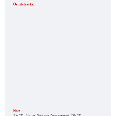
Örnek Şarkı:
Not: