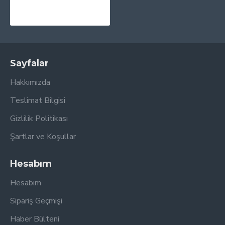
1.095,00TL
1.220,00TL
Sayfalar
Hakkımızda
Teslimat Bilgisi
Gizlilik Politikası
Şartlar ve Koşullar
Hesabım
Hesabım
Sipariş Geçmişi
Haber Bülteni