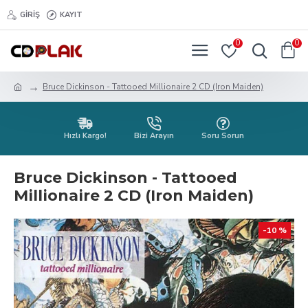
GIRIŞ
KAYIT
0
0
Bruce Dickinson - Tattooed Millionaire 2 CD (Iron Maiden)
Hızlı Kargo!
Bizi Arayın
Soru Sorun
Bruce Dickinson - Tattooed
Millionaire 2 CD (Iron Maiden)
-10 %