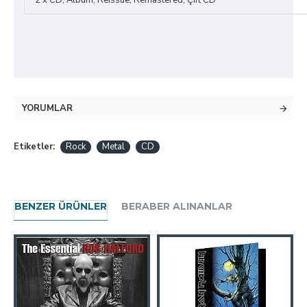
2 x CD, Album, Reissue, Remastered, Çift CD
YORUMLAR
Etiketler:
Rock
Metal
CD
BENZER ÜRÜNLER
BERABER ALINANLAR