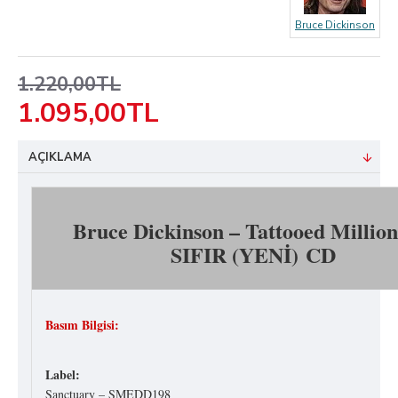
Bruce Dickinson
1.220,00TL
1.095,00TL
AÇIKLAMA
Bruce Dickinson – Tattooed Million
SIFIR (YENİ) CD
Basım Bilgisi:
Label:
Sanctuary – SMEDD198