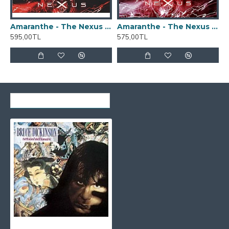
Amaranthe - The Nexus (Digisleeve) CD
Amaranthe - The Nexus CD
595,00TL
575,00TL
9
SON GÖRÜNTÜLENENLER
Bruce Dickinson - Tattooed Millionaire 2 CD (Iron Maiden)