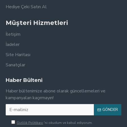
Hediye Çeki Satın Al
Müşteri Hizmetleri
İletişim
İadeler
Site Haritası
Sanatçılar
Haber Bülteni
Haber bültenimize abone olarak güncellemeleri ve
kampanyaları kaçırmayın!
GÖNDER
Gizlilik Politikası
'ni okudum ve kabul ediyorum.