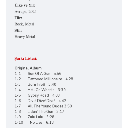
Ülke ve Yıl:
Avrupa, 2025
Tür:
Rock, Metal
Stil:
Heavy Metal
Şarkı Listesi:
Original Album
1-1 Son Of A Gun 5:56
1-2 Tattooed Millionaire 4:28
1-3 Born In 58 3:40
1-4 Hell On Wheels 3:39
1-5 Gypsy Road 4:03
1-6 Dive! Dive! Dive! 4:42
1-7 All The Young Dudes 3:50
1-8 Lickin' The Gun 3:17
1-9 Zulu Lulu 3:28
1-10 No Lies 6:18