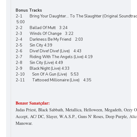
Bonus Tracks
2-1 Bring Your Daughter... To The Slaughter (Original Soundtra
5:00
2-2 Ballad Of Mutt 3:24
2-3 Winds Of Change 3:22
2-4 Darkness Be My Friend 2:03
2-5 Sin City 4:39
2-6 Dive! Dive! Dive! (Live) 4:43
2-7 Riding With The Angels (Live) 4:19
2-8 Sin City (Live) 4:49
2-9 Black Night (Live) 4:33
2-10 Son Of A Gun (Live) 5:53
2-11 Tattooed Millionaire (Live) 4:35
Benzer Sanatçılar:
Judas Priest, Black Sabbath, Metallica, Helloween, Megadeth, Ozzy 
Accept, AC/ DC, Slayer, W.A.S.P., Guns N' Roses, Deep Purple, Alic
Manowar.