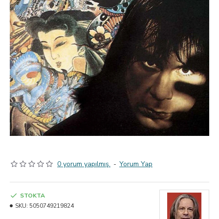
0 yorum yapılmış.
-
Yorum Yap
STOKTA
SKU:
5050749219824