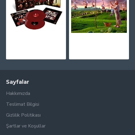
Slipknot - Slipknot (25th Anniversary Limited Edition - Red And Black) Plak 2LP
Megadeth - Youthanasia CD + 4 Bonus Şarkı
2.730,00TL
900,00TL
Sayfalar
Hakkımızda
Teslimat Bilgisi
Gizlilik Politikası
Şartlar ve Koşullar