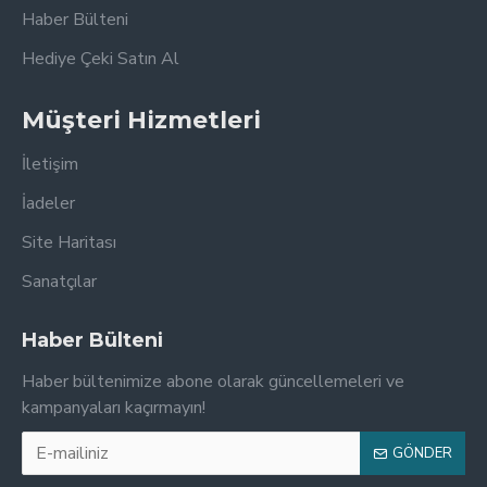
Haber Bülteni
Hediye Çeki Satın Al
Müşteri Hizmetleri
İletişim
İadeler
Site Haritası
Sanatçılar
Haber Bülteni
Haber bültenimize abone olarak güncellemeleri ve
kampanyaları kaçırmayın!
GÖNDER