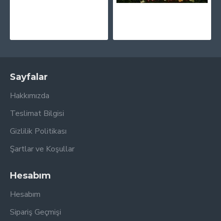
Katy Perry - Prism (Clear) Plak 2 LP
Katy Perry - One Of The Boys CD
1.750,00TL
850,00TL
Sayfalar
Hakkımızda
Teslimat Bilgisi
Gizlilik Politikası
Şartlar ve Koşullar
Hesabım
Hesabım
Sipariş Geçmişi