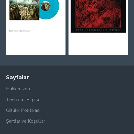
Arch Enemy - Anthems Of Rebellion (Mavi Renkli) Plak LP
At The Gates - To Drink From The Night Itself CD
1.330,00TL
325,00TL
Sayfalar
Hakkımızda
Teslimat Bilgisi
Gizlilik Politikası
Şartlar ve Koşullar