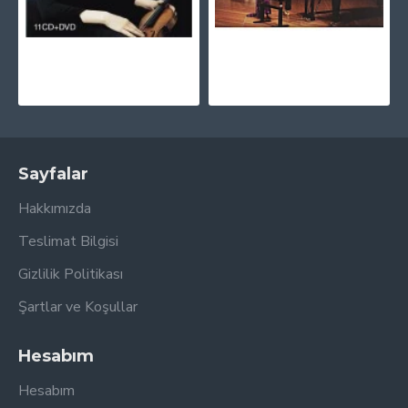
Kyung-Wha Chung - The Complete Warner Recordings 11 CD + DVD
Yuja Wang - The Berlin Recital CD
565,00TL
1.030,00TL
Sayfalar
Hakkımızda
Teslimat Bilgisi
Gizlilik Politikası
Şartlar ve Koşullar
Hesabım
Hesabım