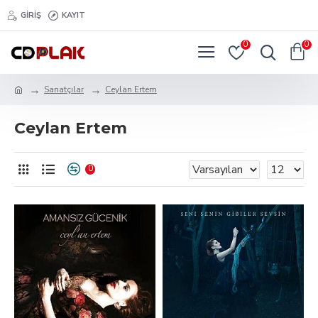
GIRIŞ
KAYIT
0
0
Sanatçılar
Ceylan Ertem
Ceylan Ertem
0