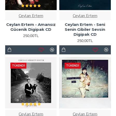
Ceylan Ertem
Ceylan Ertem
Ceylan Ertem - Amansız
Ceylan Ertem - Seni
Gücenik Digipak CD
Senin Gibiler Sevsin
Digipak CD
250,00TL
250,00TL
TÜKENDI
TÜKENDI
Ceylan Ertem
Ceylan Ertem