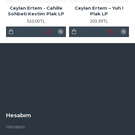
Ceylan Ertem - Cahille
Ceylan Ertem ‎– Yuh !
Sohbeti Kestim Plak LP
Plak LP
510,00TL
203,39TL
Sayfalar
Hakkımızda
Teslimat Bilgisi
Gizlilik Politikası
Şartlar ve Koşullar
Hesabım
Hesabım