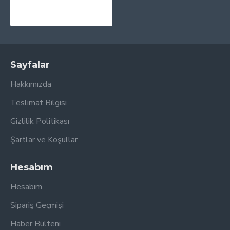
1.995,00TL
2.270,00TL
Sayfalar
Hakkımızda
Teslimat Bilgisi
Gizlilik Politikası
Şartlar ve Koşullar
Hesabım
Hesabım
Sipariş Geçmişi
Haber Bülteni