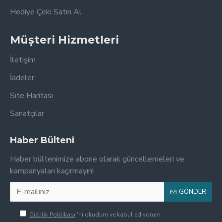
Hediye Çeki Satın Al
Müşteri Hizmetleri
İletişim
İadeler
Site Haritası
Sanatçılar
Haber Bülteni
Haber bültenimize abone olarak güncellemeleri ve
kampanyaları kaçırmayın!
GÖNDER
Gizlilik Politikası
'ni okudum ve kabul ediyorum.