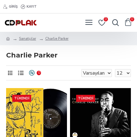
GIRIŞ
KAYIT
0
0
Sanatçılar
Charlie Parker
Charlie Parker
0
TÜKENDI
TÜKENDI