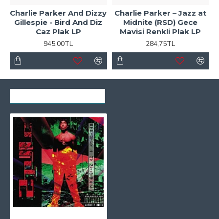
Charlie Parker And Dizzy
Charlie Parker ‎– Jazz at
Gillespie - Bird And Diz
Midnite (RSD) Gece
Caz Plak LP
Mavisi Renkli Plak LP
945,00TL
284,75TL
SON GÖRÜNTÜLENENLER
2Pac - Strictly 4 My N.I.G.G.A.Z. 25th Anniversary Edition Plak 2 LP