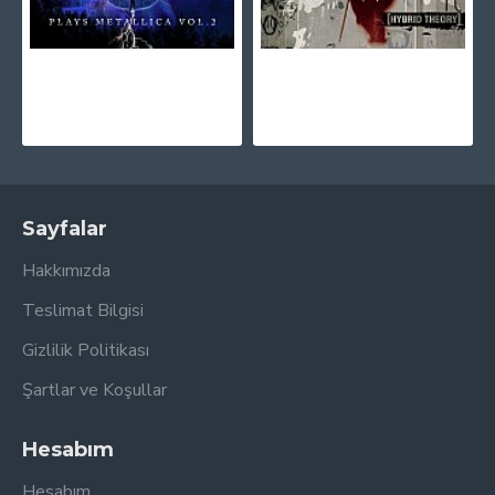
Apocalyptica ‎- Plays Metallica Vol. 2 (Transparan Mavi) Plak 2 LP
Linkin Park - Hybrid Theory Plak LP
2.890,00TL
2.295,00TL
Sayfalar
Hakkımızda
Teslimat Bilgisi
Gizlilik Politikası
Şartlar ve Koşullar
Hesabım
Hesabım