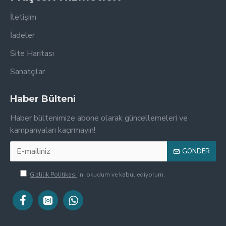
İletişim
İadeler
Site Haritası
Sanatçılar
Haber Bülteni
Haber bültenimize abone olarak güncellemeleri ve
kampanyaları kaçırmayın!
GÖNDER
Gizlilik Politikası
'ni okudum ve kabul ediyorum.