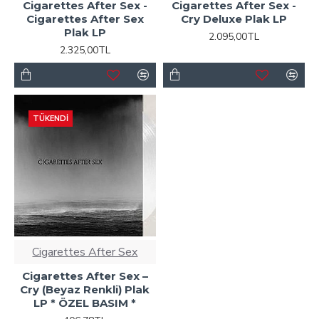
Cigarettes After Sex ‎-
Cigarettes After Sex -
Cigarettes After Sex
Cry Deluxe Plak LP
Plak LP
2.095,00TL
2.325,00TL
TÜKENDI
Cigarettes After Sex
Cigarettes After Sex ‎–
Cry (Beyaz Renkli) Plak
LP * ÖZEL BASIM *