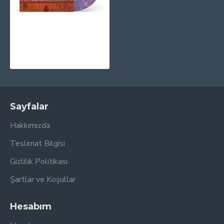
MF Doom - MM..Food (Purple, Pink & Blue - 20th Anniversary) Plak 2 LP
3.295,00TL
Sayfalar
Hakkımızda
Teslimat Bilgisi
Gizlilik Politikası
Şartlar ve Koşullar
Hesabım