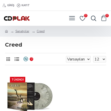
GIRIŞ
KAYIT
0
0
Sanatçılar
Creed
Creed
0
TÜKENDI