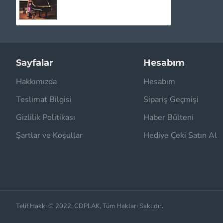
Sayfalar
Hesabım
Hakkımızda
Hesabım
Teslimat Bilgisi
Sipariş Geçmişi
Gizlilik Politikası
Haber Bülteni
Şartlar ve Koşullar
Hediye Çeki Satın Al
Telif Hakkı © 2022, CDPLAK, Tüm Hakları Saklıdır.