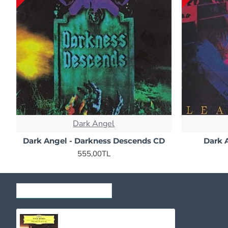
Dark Angel
Dark Angel - Darkness Descends CD
Dark 
555,00TL
SON GÖRÜNTÜLENENLER
Yuja Wang - The Berlin Recital CD
1.030,00TL