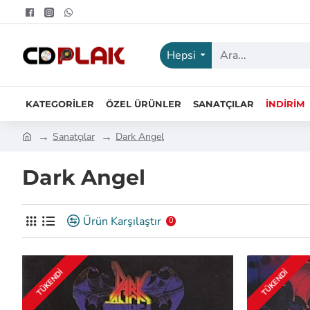
Hepsi
KATEGORILER
ÖZEL ÜRÜNLER
SANATÇILAR
İNDIRIM
Sanatçılar
Dark Angel
Dark Angel
Ürün Karşılaştır
0
TÜKENDI
TÜKENDI