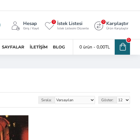
0
0
Hesap
İstek Listesi
Karşılaştır
Giriş / Kayıt
İstek Listesini Düzenle
Ürün Karşılaştır
0
0 ürün - 0,00TL
SAYFALAR
İLETIŞIM
BLOG
Sırala:
Göster: