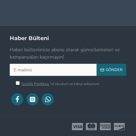
Haber Bülteni
Haber bültenimize abone olarak güncellemeleri ve
kampanyaları kaçırmayın!
GÖNDER
Gizlilik Politikası
'ni okudum ve kabul ediyorum.