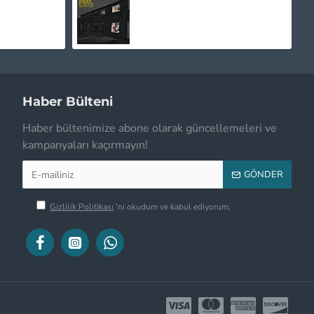
2.250,00TL
Haber Bülteni
Haber bültenimize abone olarak güncellemeleri ve
kampanyaları kaçırmayın!
GÖNDER
Gizlilik Politikası
'ni okudum ve kabul ediyorum.