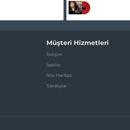
1.450,00TL
1.745,00TL
Müşteri Hizmetleri
İletişim
İadeler
Site Haritası
Sanatçılar