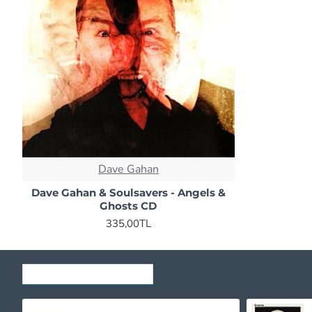
Dave Gahan
Dave Gahan & Soulsavers - Angels &
Ghosts CD
335,00TL
SON GÖRÜNTÜLENENLER
Erkin Koray ‎- Gönül Salıncağı (Krem Renkli) Plak LP