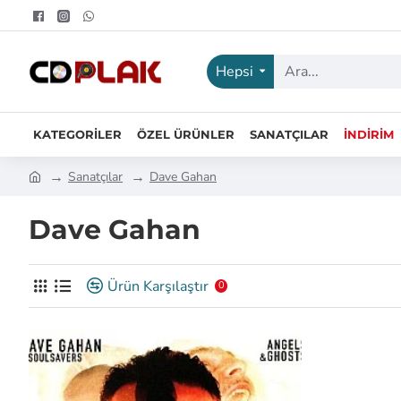
Hepsi
KATEGORILER
ÖZEL ÜRÜNLER
SANATÇILAR
İNDIRIM
Sanatçılar
Dave Gahan
Dave Gahan
Ürün Karşılaştır
0