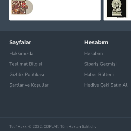
1.020,00TL
Sayfalar
Hesabım
Hakkımızda
Hesabım
Teslimat Bilgisi
Sipariş Geçmişi
Gizlilik Politikası
Haber Bülteni
Şartlar ve Koşullar
Hediye Çeki Satın Al
Telif Hakkı © 2022, CDPLAK, Tüm Hakları Saklıdır.