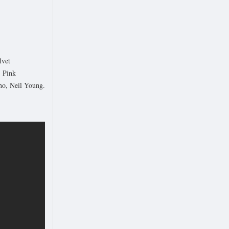
lvet
, Pink
ho, Neil Young.