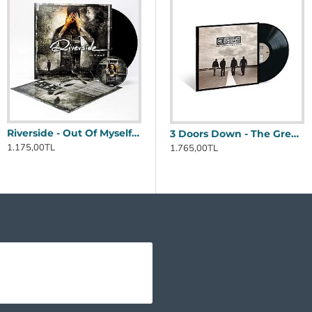
Riverside - Out Of Myself Plak LP
Genesis - Genesis Plak LP
3 Doors Down - The Greatest Hits Plak LP
1.175,00TL
1.295,00TL
9
1.765,00TL
5 Seconds of Summer - Calm Plak LP
1.600,00TL