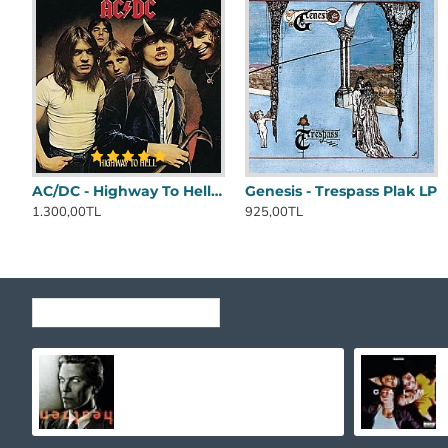
AC/DC - Highway To Hell Plak LP
Genesis - Trespass Plak LP
1.300,00TL
925,00TL
SON GÖRÜNTÜLENENLER
David Bowie – Heathen Plak LP
381,36TL
391,53TL