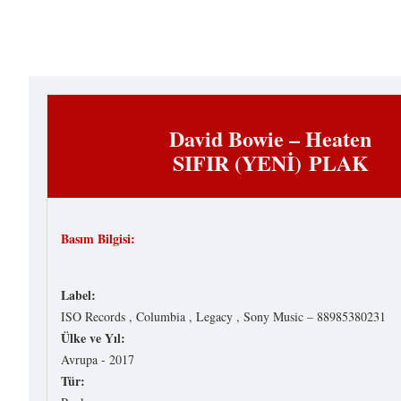
David Bowie ‎– Heaten
SIFIR (YENİ) PLAK
Basım Bilgisi:
Label:
ISO Records , Columbia , Legacy , Sony Music – 88985380231
Ülke ve Yıl:
Avrupa - 2017
Tür: