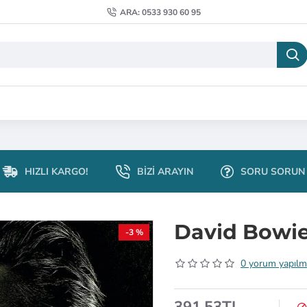
ARA: 0533 930 60 95
HIZLI KARGO!
BIZI ARAYIN
SORU SORUN
David Bowie
-3 %
0 yorum yapılm