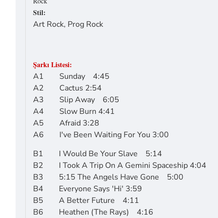
Rock
Stil:
Art Rock, Prog Rock
Şarkı Listesi:
A1 Sunday 4:45
A2 Cactus 2:54
A3 Slip Away 6:05
A4 Slow Burn 4:41
A5 Afraid 3:28
A6 I've Been Waiting For You 3:00
B1 I Would Be Your Slave 5:14
B2 I Took A Trip On A Gemini Spaceship 4:04
B3 5:15 The Angels Have Gone 5:00
B4 Everyone Says 'Hi' 3:59
B5 A Better Future 4:11
B6 Heathen (The Rays) 4:16