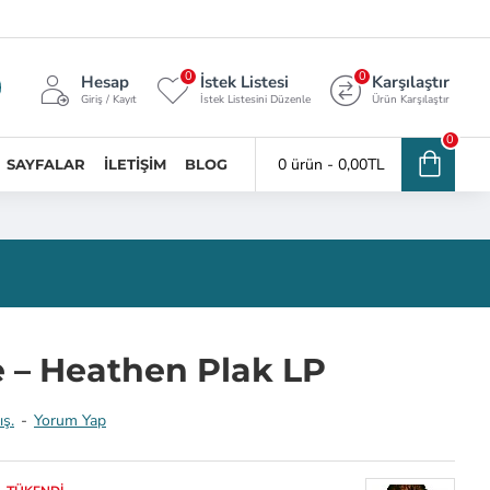
0
0
Hesap
İstek Listesi
Karşılaştır
Giriş / Kayıt
İstek Listesini Düzenle
Ürün Karşılaştır
0
0 ürün - 0,00TL
SAYFALAR
İLETIŞIM
BLOG
 – Heathen Plak LP
ış.
-
Yorum Yap