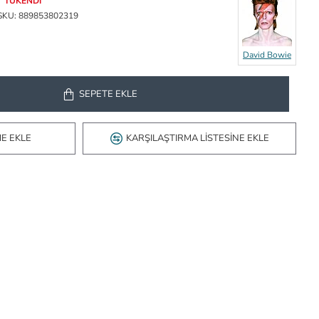
TÜKENDI
SKU:
889853802319
David Bowie
SEPETE EKLE
ME EKLE
KARŞILAŞTIRMA LISTESINE EKLE