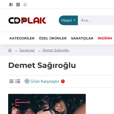
Hepsi
KATEGORILER
ÖZEL ÜRÜNLER
SANATÇILAR
İNDIRIM
Sanatçılar
Demet Sağıroğlu
Demet Sağıroğlu
Ürün Karşılaştır
0