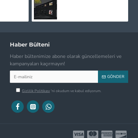
2.250,00TL
Haber Bülteni
Haber bültenimize abone olarak güncellemeleri ve
kampanyaları kaçırmayın!
GÖNDER
Gizlilik Politikası
'ni okudum ve kabul ediyorum.