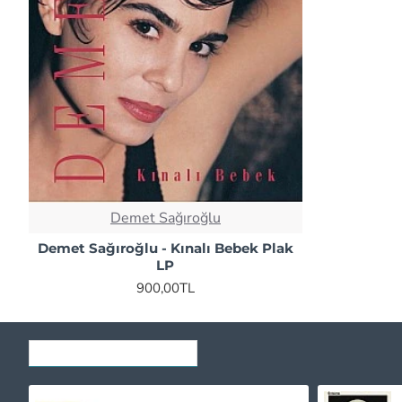
Demet Sağıroğlu
Demet Sağıroğlu - Kınalı Bebek Plak
LP
900,00TL
SON GÖRÜNTÜLENENLER
Erkin Koray ‎- Gönül Salıncağı (Krem Renkli) Plak LP