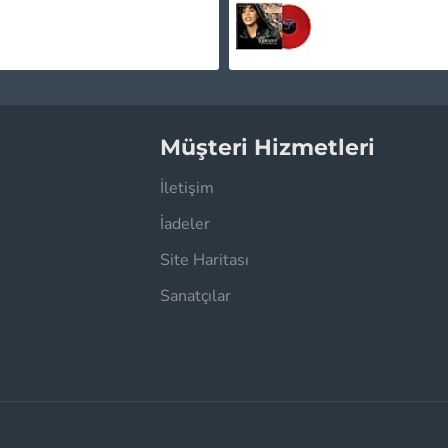
1.450,00TL
1.745,00TL
Müşteri Hizmetleri
İletişim
İadeler
Site Haritası
Sanatçılar