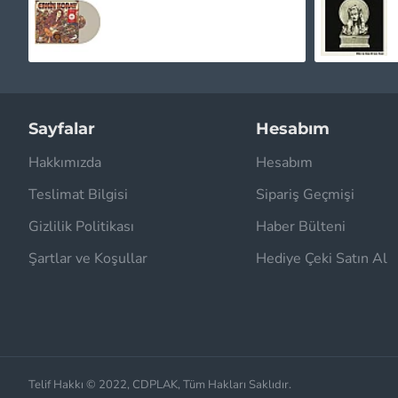
1.020,00TL
Sayfalar
Hesabım
Hakkımızda
Hesabım
Teslimat Bilgisi
Sipariş Geçmişi
Gizlilik Politikası
Haber Bülteni
Şartlar ve Koşullar
Hediye Çeki Satın Al
Telif Hakkı © 2022, CDPLAK, Tüm Hakları Saklıdır.