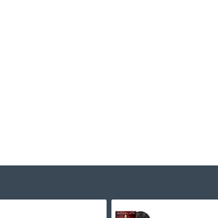
Nelly Furtado - Loose Plak 2 LP
2.495,00TL
775,00TL
2.595,00TL