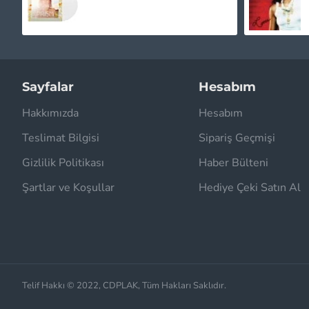
Sayfalar
Hesabım
Hakkımızda
Hesabım
Teslimat Bilgisi
Sipariş Geçmişi
Gizlilik Politikası
Haber Bülteni
Şartlar ve Koşullar
Hediye Çeki Satın Al
Telif Hakkı © 2022, CDPLAK, Tüm Hakları Saklıdır.