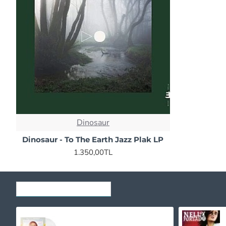
Dinosaur
Dinosaur - To The Earth Jazz Plak LP
1.350,00TL
SON GÖRÜNTÜLENENLER
Katy Perry - Prism (Clear) Plak 2 LP
1.750,00TL