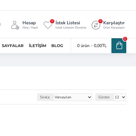
0
0
Hesap
İstek Listesi
Karşılaştır
Giriş / Kayıt
İstek Listesini Düzenle
Ürün Karşılaştır
0
0 ürün - 0,00TL
SAYFALAR
İLETIŞIM
BLOG
Sırala:
Göster: