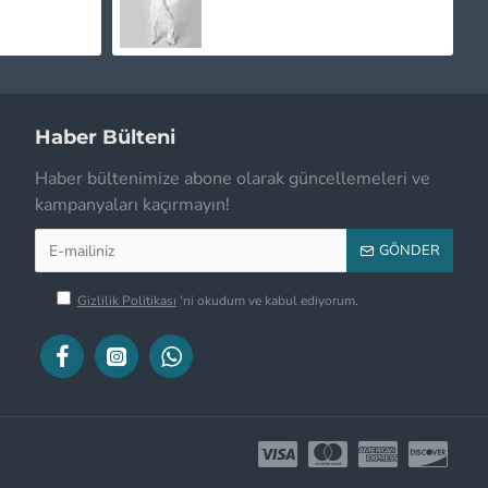
Haber Bülteni
Haber bültenimize abone olarak güncellemeleri ve
kampanyaları kaçırmayın!
GÖNDER
Gizlilik Politikası
'ni okudum ve kabul ediyorum.