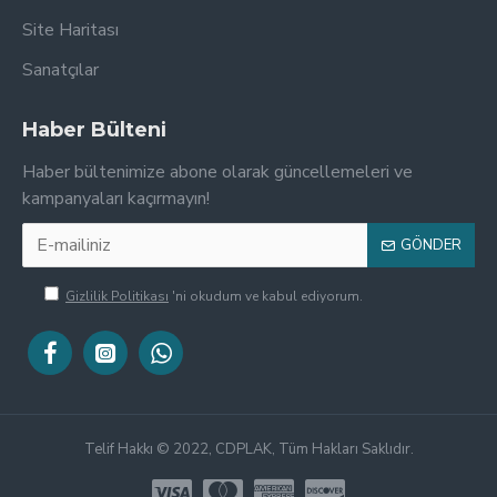
Site Haritası
Sanatçılar
Haber Bülteni
Haber bültenimize abone olarak güncellemeleri ve
kampanyaları kaçırmayın!
GÖNDER
Gizlilik Politikası
'ni okudum ve kabul ediyorum.
Telif Hakkı © 2022, CDPLAK, Tüm Hakları Saklıdır.