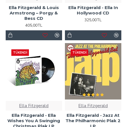
Ella Fitzgerald & Louis
Ella Fitzgerald - Ella In
Armstrong ‎– Porgy &
Hollywood CD
Bess CD
325,00TL
405,00TL
TÜKENDI
TÜKENDI
Ella Fitzgerald
Ella Fitzgerald
Ella Fitzgerald - Ella
Ella Fitzgerald - Jazz At
Wishes You A Swinging
The Philharmonic Plak 2
Christmas Plak LP
LP