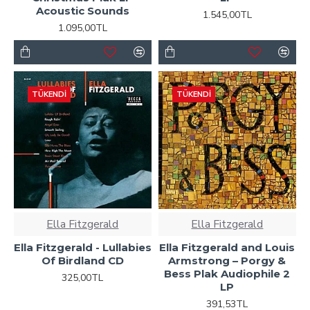
Acoustic Sounds
1.545,00TL
1.095,00TL
TÜKENDI
TÜKENDI
Ella Fitzgerald
Ella Fitzgerald
Ella Fitzgerald - Lullabies
Ella Fitzgerald and Louis
Of Birdland CD
Armstrong ‎– Porgy &
Bess Plak Audiophile 2
325,00TL
LP
391,53TL