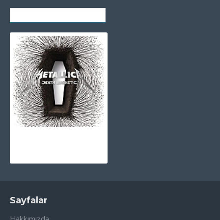
SON GÖRÜNTÜLENENLER
Metallica - Death Magnetic CD
1.030,00TL
Sayfalar
Hakkımızda