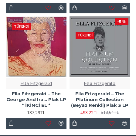
-5 %
TÜKENDI
TÜKENDI
Ella Fitzgerald
Ella Fitzgerald
Ella Fitzgerald ‎– The
Ella Fitzgerald – The
George And Ira... Plak LP
Platinum Collection
* İKİNCİ EL *
(Beyaz Renkli) Plak 3 LP
137,29TL
493,22TL
518,64TL