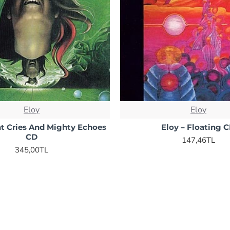
Eloy
Eloy
ent Cries And Mighty Echoes
Eloy – Floating 
CD
147,46TL
345,00TL