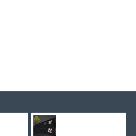
Whitney Houston - The Bodyguard Soundtrack Kırmızı Renkli Plak LP
Arctic Monkeys - Favourite Worst Nightmare Plak LP
2.250,00TL