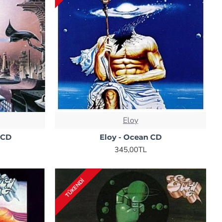
Eloy
 CD
Eloy - Ocean CD
345,00TL
TÜKENDI