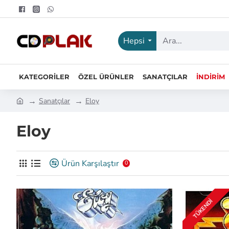
Hepsi
KATEGORILER
ÖZEL ÜRÜNLER
SANATÇILAR
İNDIRIM
Sanatçılar
Eloy
Eloy
Ürün Karşılaştır
0
TÜKENDI