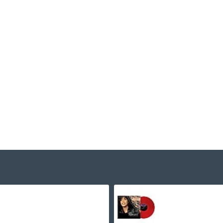
Tribulation - Where The Gloom Becomes Sound Plak LP
1.450,00TL
1.745,00TL