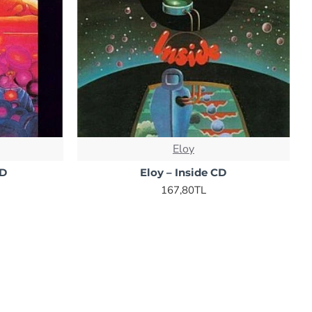
Eloy
CD
Eloy – Inside CD
167,80TL