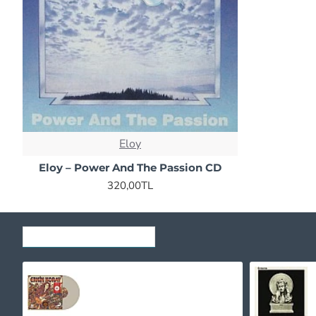
Eloy
Eloy – Power And The Passion CD
320,00TL
SON GÖRÜNTÜLENENLER
Erkin Koray ‎- Gönül Salıncağı (Krem Renkli) Plak LP
1.020,00TL