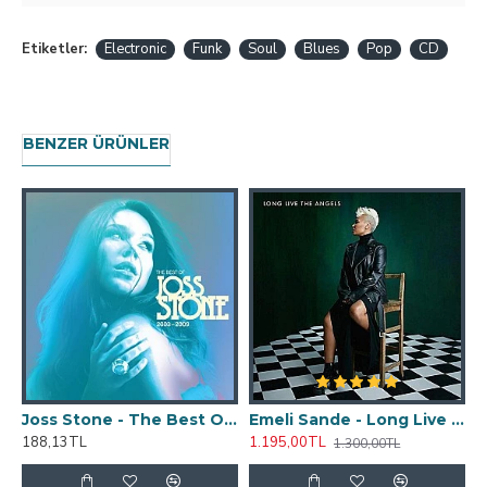
Etiketler:
Electronic
Funk
Soul
Blues
Pop
CD
BENZER ÜRÜNLER
Joss Stone - The Best Of Joss Stone 2003-2009 CD
Emeli Sande - Long Live The Angels Plak 2 LP
188,13TL
1.195,00TL
1
1.300,00TL