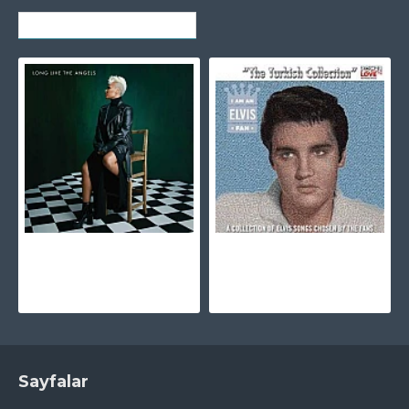
SON GÖRÜNTÜLENENLER
Emeli Sande - Long Live The Angels (Deluxe) CD
Elvis Presley - I Am An Elvis Fan The Turkish Collection CD
490,00TL
325,00TL
Sayfalar