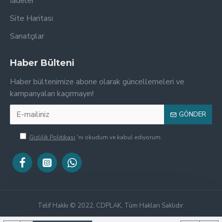
İadeler
Site Haritası
Sanatçılar
Haber Bülteni
Haber bültenimize abone olarak güncellemeleri ve
kampanyaları kaçırmayın!
GÖNDER
Gizlilik Politikası
'ni okudum ve kabul ediyorum.
Telif Hakkı © 2022, CDPLAK, Tüm Hakları Saklıdır.