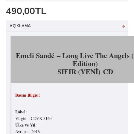
490,00TL
AÇIKLAMA
Emeli Sandé ‎– Long Live The Angels 
Edition)
SIFIR (YENİ) CD
Basım Bilgisi:
Label:
Virgin – CDVX 3163
Ülke ve Yıl:
Avrupa - 2016