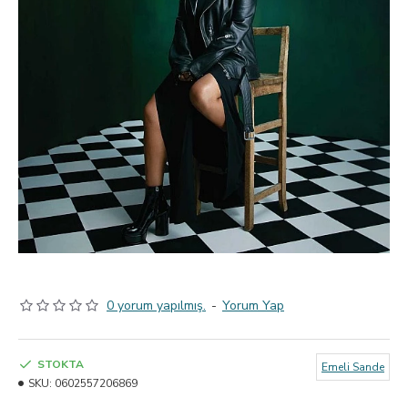
0 yorum yapılmış.
-
Yorum Yap
STOKTA
Emeli Sande
SKU:
0602557206869