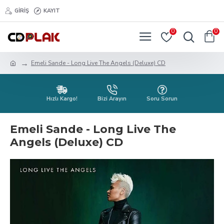
GIRIŞ
KAYIT
0
0
Emeli Sande - Long Live The Angels (Deluxe) CD
Hızlı Kargo!
Bizi Arayın
Soru Sorun
Emeli Sande - Long Live The
Angels (Deluxe) CD