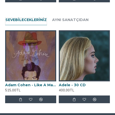
SEVEBILECEKLERINIZ
AYNI SANATÇIDAN
Adam Cohen - Like A Man CD
Adele - 30 CD
515,00TL
400,00TL
4