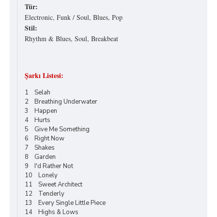
Tür:
Electronic, Funk / Soul, Blues, Pop
Stil:
Rhythm & Blues, Soul, Breakbeat
Şarkı Listesi:
1 Selah
2 Breathing Underwater
3 Happen
4 Hurts
5 Give Me Something
6 Right Now
7 Shakes
8 Garden
9 I'd Rather Not
10 Lonely
11 Sweet Architect
12 Tenderly
13 Every Single Little Piece
14 Highs & Lows