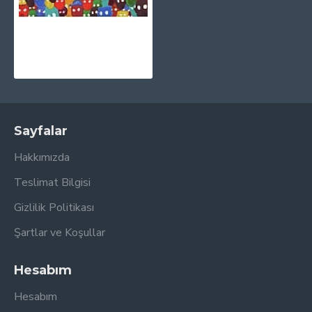
ZAYN - Nobody Is Listening CD
375,00TL
Sayfalar
Hakkımızda
Teslimat Bilgisi
Gizlilik Politikası
Şartlar ve Koşullar
Hesabım
Hesabım