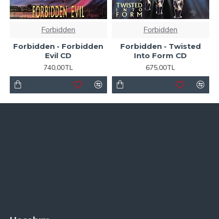
Forbidden
Forbidden
Forbidden - Forbidden
Forbidden - Twisted
Evil CD
Into Form CD
740,00TL
675,00TL
Sayfalar
Hakkımızda
Teslimat Bilgisi
Gizlilik Politikası
Şartlar ve Koşullar