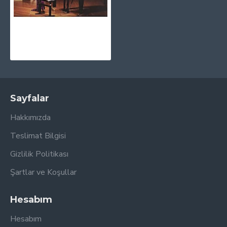
Yuja Wang - The Berlin Recital CD
1.030,00TL
Sayfalar
Hakkımızda
Teslimat Bilgisi
Gizlilik Politikası
Şartlar ve Koşullar
Hesabım
Hesabım