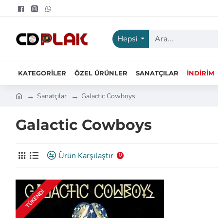
Hepsi
KATEGORILER
ÖZEL ÜRÜNLER
SANATÇILAR
İNDIRIM
Sanatçılar
Galactic Cowboys
Galactic Cowboys
Ürün Karşılaştır
0
TÜKENDI