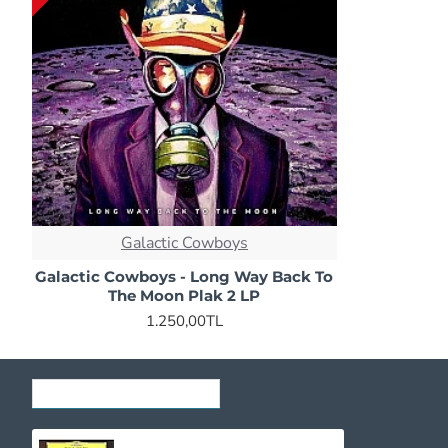
Galactic Cowboys
Galactic Cowboys - Long Way Back To
The Moon Plak 2 LP
1.250,00TL
SON GÖRÜNTÜLENENLER
Yuja Wang - The Berlin Recital CD