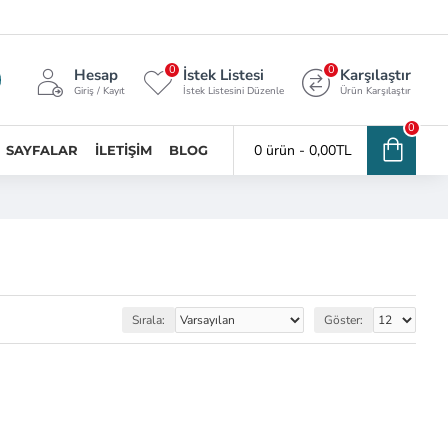
0
0
Hesap
İstek Listesi
Karşılaştır
Giriş / Kayıt
İstek Listesini Düzenle
Ürün Karşılaştır
0
0 ürün - 0,00TL
SAYFALAR
İLETIŞIM
BLOG
Sırala:
Göster: