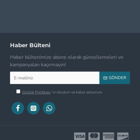
Haber Bülteni
Haber bültenimize abone olarak güncellemeleri ve
kampanyaları kaçırmayın!
GÖNDER
Gizlilik Politikası
'ni okudum ve kabul ediyorum.