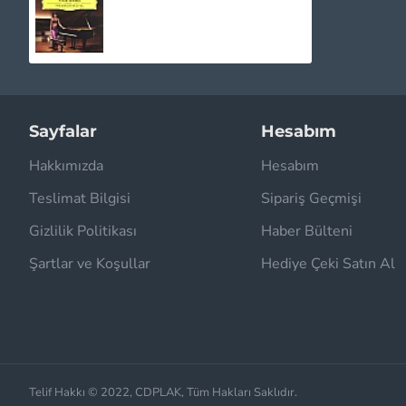
1.030,00TL
Sayfalar
Hesabım
Hakkımızda
Hesabım
Teslimat Bilgisi
Sipariş Geçmişi
Gizlilik Politikası
Haber Bülteni
Şartlar ve Koşullar
Hediye Çeki Satın Al
Telif Hakkı © 2022, CDPLAK, Tüm Hakları Saklıdır.