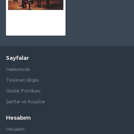
Yuja Wang - The Berlin Recital CD
1.030,00TL
Sayfalar
Hakkımızda
Teslimat Bilgisi
Gizlilik Politikası
Şartlar ve Koşullar
Hesabım
Hesabım