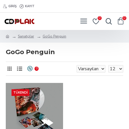
GIRIŞ
KAYIT
0
0
Sanatçılar
GoGo Penguin
GoGo Penguin
0
TÜKENDI