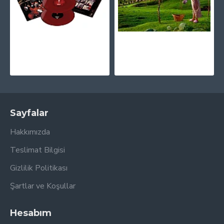
Slipknot - Slipknot (25th Anniversary Limited Edition - Red And Black) Plak 2LP
Megadeth - Youthanasia CD + 4 Bonus Şarkı
2.730,00TL
900,00TL
Sayfalar
Hakkımızda
Teslimat Bilgisi
Gizlilik Politikası
Şartlar ve Koşullar
Hesabım