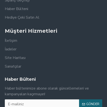
Sipariş Geçmişi
Haber Bülteni
Hediye Çeki Satın Al
Müşteri Hizmetleri
İletişim
İadeler
Site Haritası
Sanatçılar
Haber Bülteni
Haber bültenimize abone olarak güncellemeleri ve
kampanyaları kaçırmayın!
GÖNDER