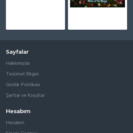
Katy Perry - Prism (Clear) Plak 2 LP
Katy Perry - One Of The Boys CD
1.750,00TL
850,00TL
Sayfalar
Hakkımızda
Teslimat Bilgisi
Gizlilik Politikası
Şartlar ve Koşullar
Hesabım
Hesabım