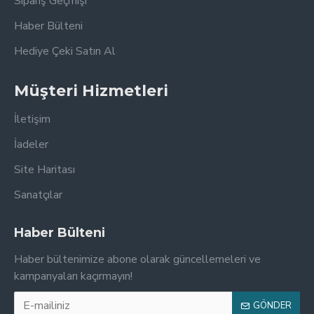
Sipariş Geçmişi
Haber Bülteni
Hediye Çeki Satın Al
Müşteri Hizmetleri
İletişim
İadeler
Site Haritası
Sanatçılar
Haber Bülteni
Haber bültenimize abone olarak güncellemeleri ve
kampanyaları kaçırmayın!
GÖNDER