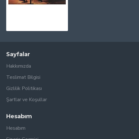
Yuja Wang - The Berlin Recital CD
1.030,00TL
Sayfalar
Hakkımızda
Teslimat Bilgisi
Gizlilik Politikası
Şartlar ve Koşullar
Hesabım
Hesabım