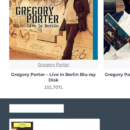
Gregory Porter
Gregory Porter ‎– Live In Berlin Blu-ray
Gregory Por
Disk
101,70TL
SON GÖRÜNTÜLENENLER
Yuja Wang - The Berlin Recital CD
1.030,00TL