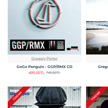
Gregory Porter
GoGo Penguin - GGP/RMX CD
Greg
495,00TL
740,00TL
TÜKENDI
TÜKENDI