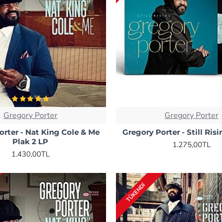
Gregory Porter
Gregory Porter
orter - Nat King Cole & Me
Gregory Porter - Still Ris
Plak 2 LP
1.275,00TL
1.430,00TL
TÜKENDI