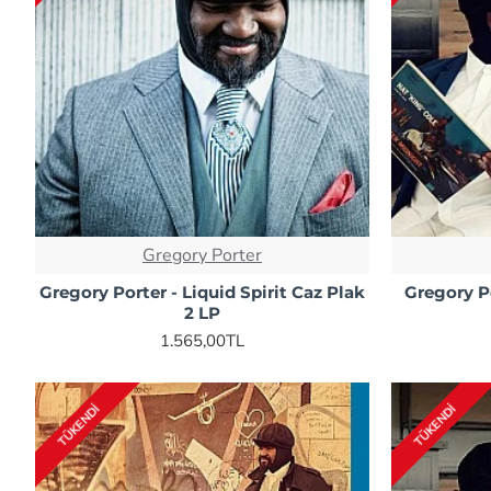
Gregory Porter
Gregory Porter - Liquid Spirit Caz Plak
Gregory P
2 LP
1.565,00TL
TÜKENDI
TÜKENDI