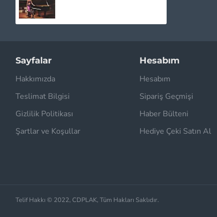
Sayfalar
Hesabım
Hakkımızda
Hesabım
Teslimat Bilgisi
Sipariş Geçmişi
Gizlilik Politikası
Haber Bülteni
Şartlar ve Koşullar
Hediye Çeki Satın Al
Telif Hakkı © 2022, CDPLAK, Tüm Hakları Saklıdır.