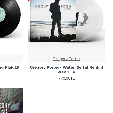
Gregory Porter
ing Plak LP
Gregory Porter - Water (Şeffaf Renkli)
Plak 2 LP
770,00TL