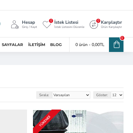
0
0
Hesap
İstek Listesi
Karşılaştır
Giriş / Kayıt
İstek Listesini Düzenle
Ürün Karşılaştır
0
0 ürün - 0,00TL
SAYFALAR
İLETIŞIM
BLOG
Sırala:
Göster:
TÜKENDI