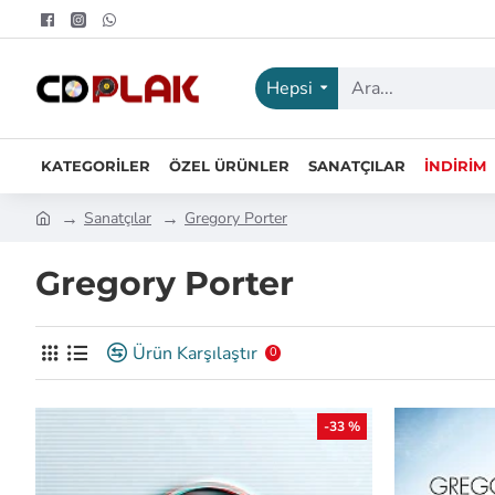
Hepsi
KATEGORILER
ÖZEL ÜRÜNLER
SANATÇILAR
İNDIRIM
Sanatçılar
Gregory Porter
Gregory Porter
Ürün Karşılaştır
0
-33 %