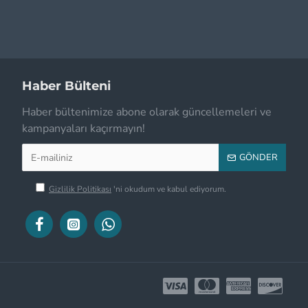
Haber Bülteni
Haber bültenimize abone olarak güncellemeleri ve
kampanyaları kaçırmayın!
GÖNDER
Gizlilik Politikası
'ni okudum ve kabul ediyorum.