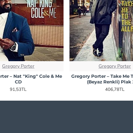
Gregory Porter
Gregory Porter
ter ‎– Nat "King" Cole & Me
Gregory Porter – Take Me T
CD
(Beyaz Renkli) Plak
91,53TL
406,78TL