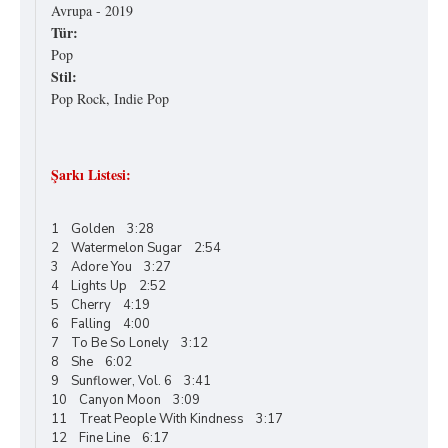
Avrupa - 2019
Tür:
Pop
Stil:
Pop Rock, Indie Pop
Şarkı Listesi:
1 Golden 3:28
2 Watermelon Sugar 2:54
3 Adore You 3:27
4 Lights Up 2:52
5 Cherry 4:19
6 Falling 4:00
7 To Be So Lonely 3:12
8 She 6:02
9 Sunflower, Vol. 6 3:41
10 Canyon Moon 3:09
11 Treat People With Kindness 3:17
12 Fine Line 6:17