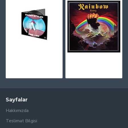
Harry Styles - Fine Line (Digipak) CD
Rainbow - Rising CD
1.165,00TL
860,00TL
Sayfalar
Hakkımızda
Teslimat Bilgisi