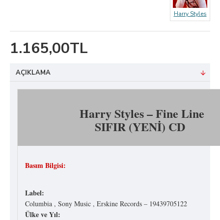
Harry Styles
1.165,00TL
AÇIKLAMA
Harry Styles ‎– Fine Line
SIFIR (YENİ) CD
Basım Bilgisi:
Label:
Columbia ‎, Sony Music ‎, Erskine Records ‎– 19439705122
Ülke ve Yıl: