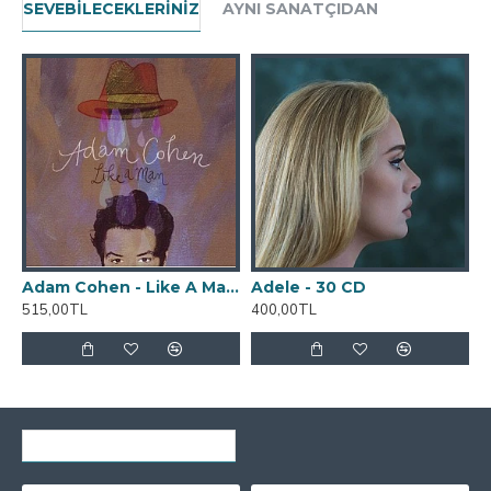
SEVEBILECEKLERINIZ
AYNI SANATÇIDAN
Adam Cohen - Like A Man CD
Adele - 30 CD
515,00TL
400,00TL
4
SON GÖRÜNTÜLENENLER