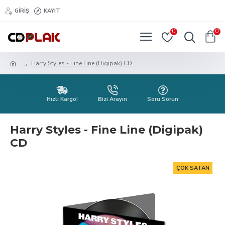
GIRIŞ
KAYIT
0
0
Harry Styles - Fine Line (Digipak) CD
Hızlı Kargo!
Bizi Arayın
Soru Sorun
Harry Styles - Fine Line (Digipak)
CD
ÇOK SATAN