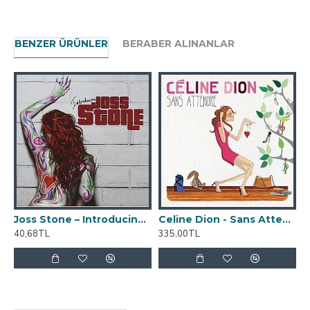
BENZER ÜRÜNLER
BERABER ALINANLAR
Joss Stone ‎– Introducing Joss Stone CD
Celine Dion - Sans Attendre CD
40,68TL
335,00TL
5