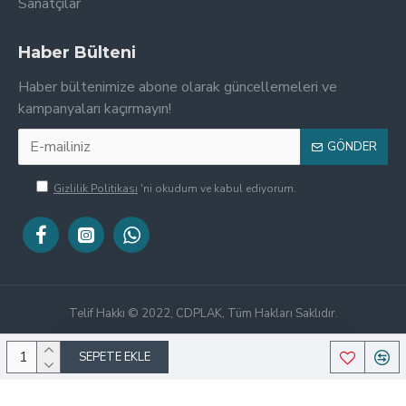
Sanatçılar
Haber Bülteni
Haber bültenimize abone olarak güncellemeleri ve
kampanyaları kaçırmayın!
GÖNDER
Gizlilik Politikası
'ni okudum ve kabul ediyorum.
Telif Hakkı © 2022, CDPLAK, Tüm Hakları Saklıdır.
SEPETE EKLE