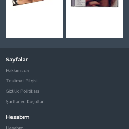
Taylor Swift - Red (Taylor's Version) Plak 4 LP 45rpm
Taylor Swift - Midnights (Limited Lavender Edition) CD + 3 Bonus Şarkı
3.375,00TL
995,00TL
Sayfalar
Hakkımızda
Teslimat Bilgisi
Gizlilik Politikası
Şartlar ve Koşullar
Hesabım
Hesabım