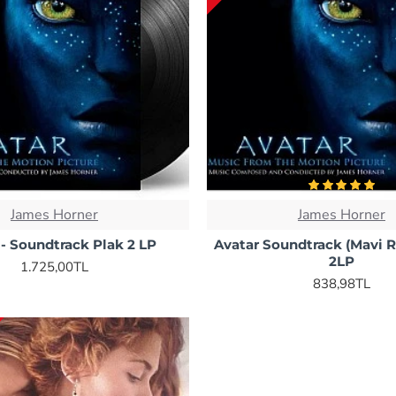
James Horner
James Horner
 - Soundtrack Plak 2 LP
Avatar Soundtrack (Mavi R
2LP
1.725,00TL
838,98TL