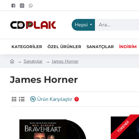
Hepsi
KATEGORILER
ÖZEL ÜRÜNLER
SANATÇILAR
İNDIRIM
Sanatçılar
James Horner
James Horner
Ürün Karşılaştır
0
TÜKENDI