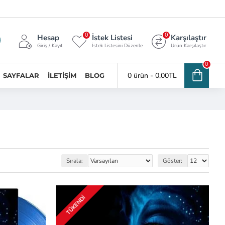
0
0
Hesap
İstek Listesi
Karşılaştır
Giriş / Kayıt
İstek Listesini Düzenle
Ürün Karşılaştır
0
0 ürün - 0,00TL
SAYFALAR
İLETIŞIM
BLOG
Sırala:
Göster:
TÜKENDI