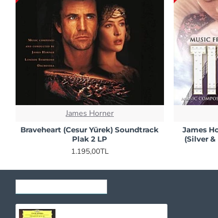
James Horner
Braveheart (Cesur Yürek) Soundtrack
James Ho
Plak 2 LP
(Silver 
1.195,00TL
SON GÖRÜNTÜLENENLER
Yuja Wang - The Berlin Recital CD