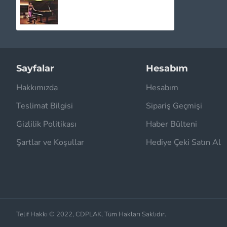
1.030,00TL
Sayfalar
Hesabım
Hakkımızda
Hesabım
Teslimat Bilgisi
Sipariş Geçmişi
Gizlilik Politikası
Haber Bülteni
Şartlar ve Koşullar
Hediye Çeki Satın Al
Telif Hakkı © 2022, CDPLAK, Tüm Hakları Saklıdır.