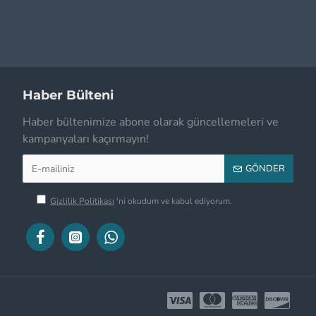
Haber Bülteni
Haber bültenimize abone olarak güncellemeleri ve
kampanyaları kaçırmayın!
GÖNDER
Gizlilik Politikası
'ni okudum ve kabul ediyorum.